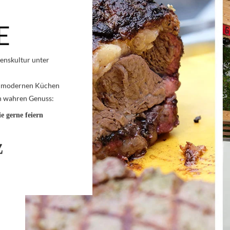
E
enskultur unter
n modernen Küchen
en wahren Genuss:
e gerne feiern
z