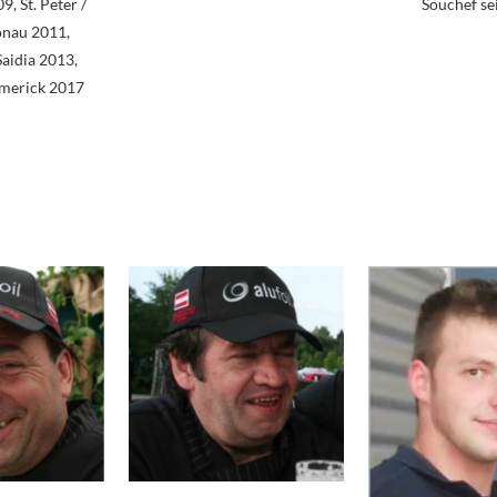
, St. Peter /
Souchef se
onau 2011,
Saidia 2013,
imerick 2017