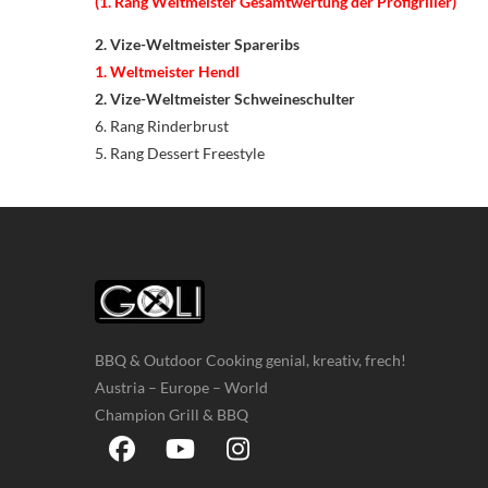
(1. Rang Weltmeister Gesamtwertung
der Profigriller
)
2. Vize-Weltmeister Spareribs
1. Weltmeister Hendl
2. Vize-Weltmeister Schweineschulter
6. Rang Rinderbrust
5. Rang Dessert Freestyle
BBQ & Outdoor Cooking genial, kreativ, frech!
Austria – Europe – World
Champion Grill & BBQ